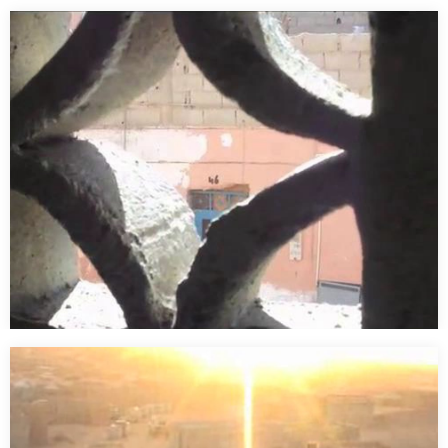
Cortinilla Zinentiendo
…
Hombre de paja
Los y las saharauis que viven en los Territorios Ocupados del
Sáhara Occidental están oprimidos por…