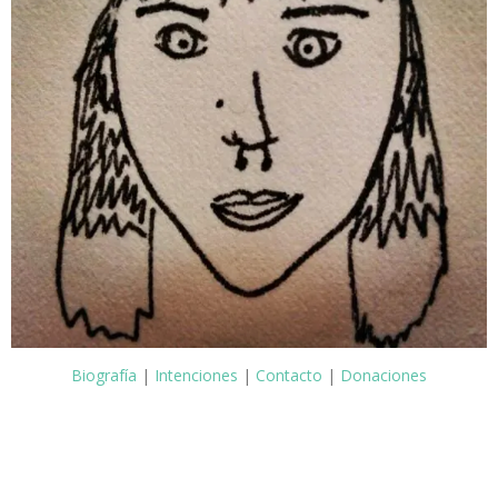
Biografía
|
Intenciones
|
Contacto
|
Donaciones