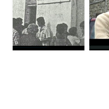
Mínimas e íntimas
Una es
Unos v
Miradas de gente que vive el barrio,
futuro?
atraviesa recuerdos, se enfrenta a
de cin
su cotidianidad y teje…