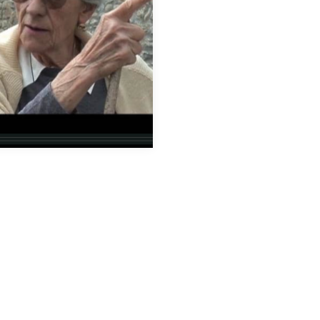
cuela rural abandonada.
ecinos. Recuerdos. ¿Un
 Resultado del taller “5 días
e”…