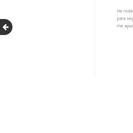
He roda
para se
me ayudo