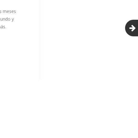
os meses
mundo y
más.