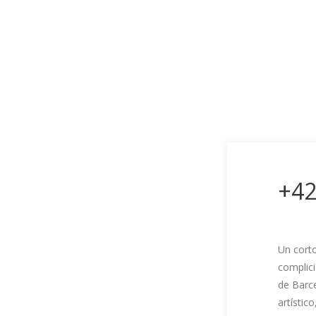
+42
Un cort
complici
de Barc
artístic