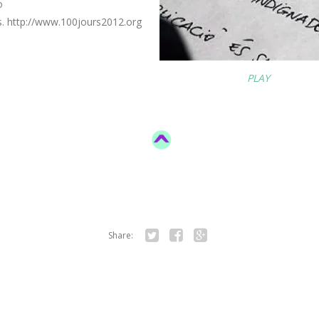
o
s. http://www.100jours2012.org
PLAY
Share:
Twitter
Facebook
Google+